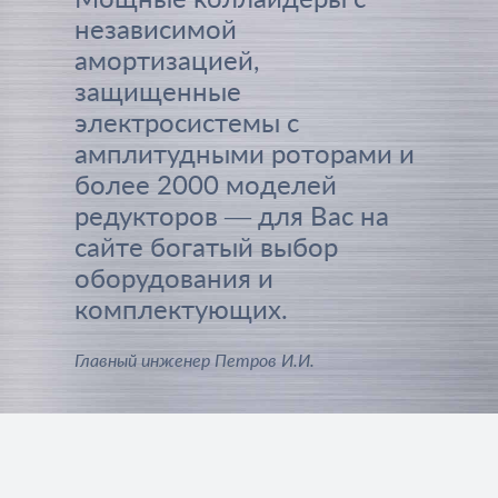
независимой
амортизацией,
защищенные
электросистемы с
амплитудными роторами и
более 2000 моделей
редукторов — для Вас на
сайте богатый выбор
оборудования и
комплектующих.
Главный инженер Петров И.И.